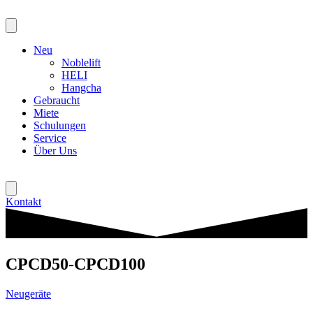
Zum
Inhalt
springen
Neu
Noblelift
HELI
Hangcha
Gebraucht
Miete
Schulungen
Service
Über Uns
Kontakt
CPCD50-CPCD100
Neugeräte